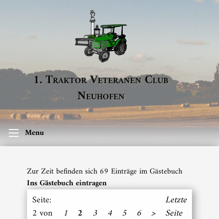
1. Traktor Veteranen Club
Neuhofen
Menu
Zur Zeit befinden sich 69 Einträge im Gästebuch
Ins Gästebuch eintragen
Seite:
Letzte
2 von
1
2
3
4
5
6
>
Seite